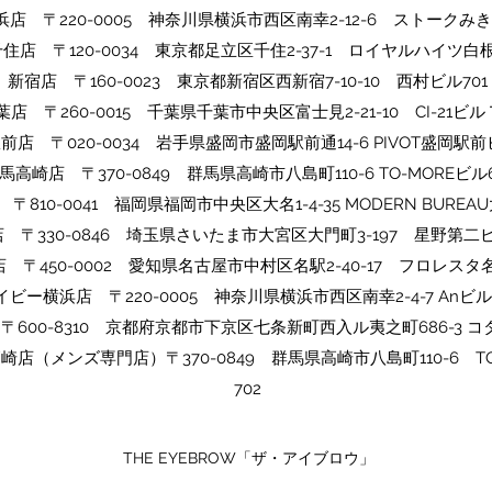
浜店 〒220-0005 神奈川県横浜市西区南幸2-12-6 ストークみき
千住店 〒120-0034 東京都足立区千住2-37-1 ロイヤルハイツ白根
​​新宿店 〒160-0023 東京都新宿区西新宿7-10-10 西村ビル701
​千葉店 〒260-0015 千葉県千葉市中央区富士見2-21-10 CI-21ビ
駅前店 〒020-0034 岩手県盛岡市盛岡駅前通14-6 PIVOT盛岡駅前
​群馬高崎店 〒370-0849 群馬県高崎市八島町110-6 TO-MOREビル6
〒810-0041 福岡県福岡市中央区大名1-4-35 MODERN BUREAU
店 〒330-0846 埼玉県さいたま市大宮区大門町3-197 星野第二ビ
 〒450-0002 愛知県名古屋市中村区名駅2-40-17 フロレスタ名
イビー横浜店 〒220-0005 神奈川県横浜市西区南幸2-4-7 Anビル
〒600-8310 京都府京都市下京区七条新町西入ル夷之町686-3 コ
ow高崎店（メンズ専門店）〒370-0849 群馬県高崎市八島町110-6 T
702
THE EYEBROW「ザ・アイブロウ」​​