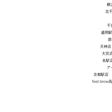
横
​北
​
​盛岡
​
天神店 
​大宮
名駅店
ア
京都駅店 
feel br