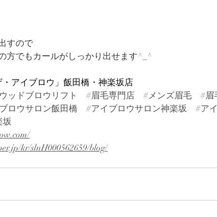
出すので
の方でもカールがしっかり出せます^_^
W「ザ・アイブロウ」飯田橋・神楽坂店
リウッドブロウリフト
#眉毛専門店
#メンズ眉毛
#眉
イブロウサロン飯田橋
#アイブロウサロン神楽坂
#ア
楽坂
row.com/
per.jp/kr/slnH000562659/blog/