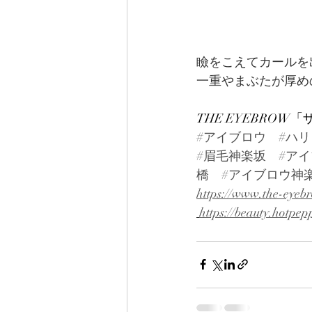
瞼をこえてカールを
一重やまぶたが厚め
THE EYEBRO
#アイブロウ
#ハ
#眉毛神楽坂
#ア
橋
#アイブロウ神
https://www.the-eyeb
https://beauty.hotpep