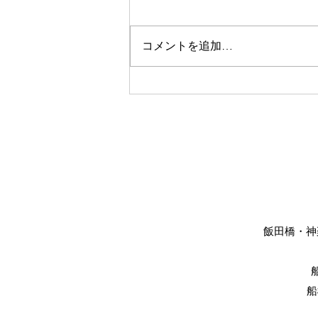
コメントを追加…
美眉スタイリング
飯田橋・神楽
船