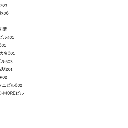
703
306
ル７階
ビル401
01
大名601
ル503
駅201
502
タニビル802
O-MOREビル