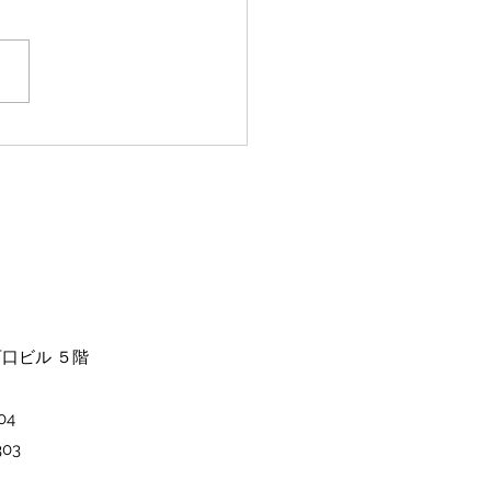
規様限定
西口ビル ５階
4​
03