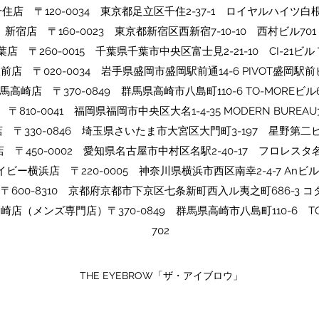
千住店 〒120-0034 東京都足立区千住2-37-1 ロイヤルハイツ白根
​​新宿店 〒160-0023 東京都新宿区西新宿7-10-10 西村ビル701
​千葉店 〒260-0015 千葉県千葉市中央区富士見2-21-10 CI-21ビ
駅前店 〒020-0034 岩手県盛岡市盛岡駅前通14-6 PIVOT盛岡駅前
​群馬高崎店 〒370-0849 群馬県高崎市八島町110-6 TO-MOREビル6
〒810-0041 福岡県福岡市中央区大名1-4-35 MODERN BUREAU
店 〒330-0846 埼玉県さいたま市大宮区大門町3-197 星野第二ビ
 〒450-0002 愛知県名古屋市中村区名駅2-40-17 フロレスタ名
イビー横浜店 〒220-0005 神奈川県横浜市西区南幸2-4-7 Anビル
〒600-8310 京都府京都市下京区七条新町西入ル夷之町686-3 コ
ow高崎店（メンズ専門店）〒370-0849 群馬県高崎市八島町110-6 T
702
THE EYEBROW「ザ・アイブロウ」​​