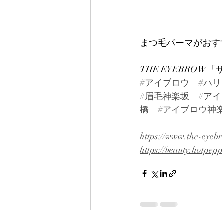
まつ毛パーマがおすすめ
THE EYEBRO
#アイブロウ
#ハ
#眉毛神楽坂
#ア
橋
#アイブロウ神
https://www.the-eyeb
https://beauty.hotpep