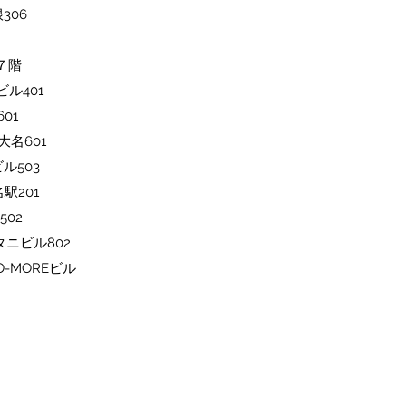
306
ル７階
ビル401
01
大名601
ル503
駅201
502
タニビル802
O-MOREビル