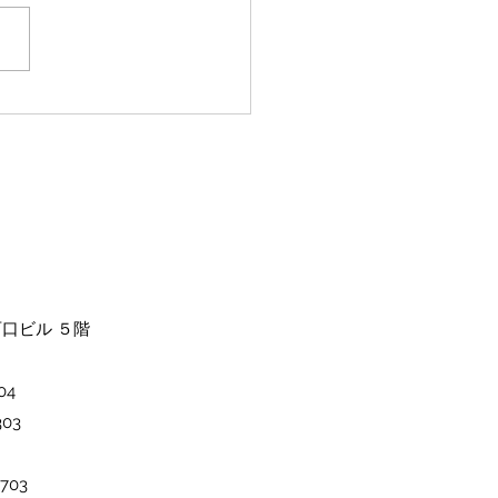
規様限定
西口ビル ５階
4​
03
703