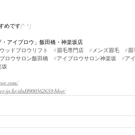
です(^ ^)
W「ザ・アイブロウ」飯田橋・神楽坂店
リウッドブロウリフト
#眉毛専門店
#メンズ眉毛
#眉
イブロウサロン飯田橋
#アイブロウサロン神楽坂
#ア
楽坂
row.com/
per.jp/kr/slnH000562659/blog/