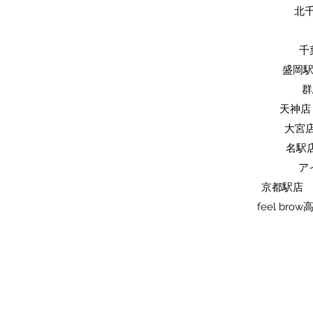
​北
​
​盛岡
​
天神店 
​大宮
名駅店
ア
京都駅店 
feel br