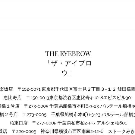
ご新
THE EYEBROW1周年☆
THE EYEBROW
「ザ・アイブロ
ウ」
坂店 〒102-0071 東京都千代田区富士見２丁目３−１２ 飯田橋
​恵比寿店 〒150-0013東京都渋谷区恵比寿4-10-8エビスビル301
船橋１号店 〒273-0005 千葉県船橋市本町6-3-23 パルテール船橋30
橋２号店 〒273-0005​ 千葉県船橋市本町6-3-23 パルテール船橋3
​柏東口店 〒277-0005 千葉県柏市柏2-9-7 アルシェ柏601
浜店 〒220-0005 神奈川県横浜市西区南幸2-12-6 ストークみき