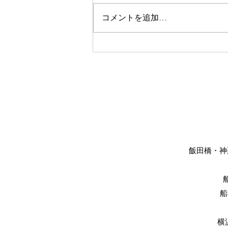
コメントを追加…
美眉スタイリング
飯田橋・神楽
船
横