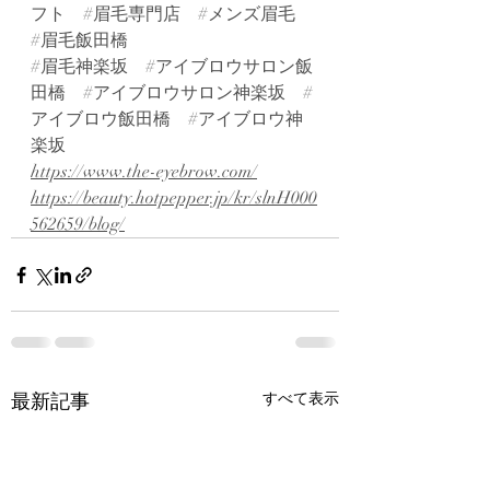
フト
#眉毛専門店
#メンズ眉毛
#眉毛飯田橋
#眉毛神楽坂
#アイブロウサロン飯
田橋
#アイブロウサロン神楽坂
#
アイブロウ飯田橋
#アイブロウ神
楽坂
https://www.the-eyebrow.com/
https://beauty.hotpepper.jp/kr/slnH000
562659/blog/
最新記事
すべて表示