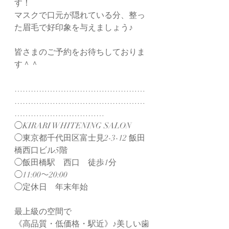
す！
マスクで口元が隠れている分、整っ
た眉毛で好印象を与えましょう♪
皆さまのご予約をお待ちしておりま
す＾＾
…………………………………………
…………………………………………
……………………………
◯KIRARI WHITENING SALON
◯東京都千代田区富士見2-3-12 飯田
橋西口ビル5階
◯飯田橋駅　西口　徒歩1分
◯11:00～20:00
◯定休日　年末年始
最上級の空間で
《高品質・低価格・駅近》♪美しい歯