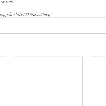
row.com/
per.jp/kr/slnH000562659/blog/