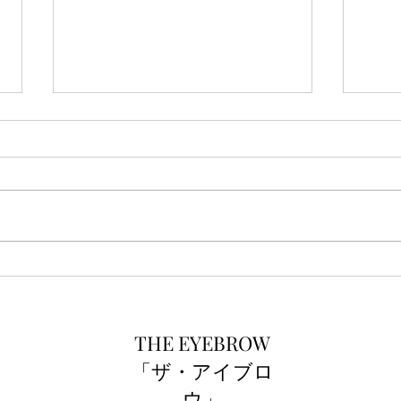
ご新
THE EYEBROW1周年☆
THE EYEBROW
「ザ・アイブロ
ウ」