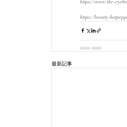
https://www.the-eyeb
https://beauty.hotpep
最新記事