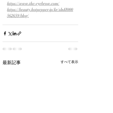
https://www.the-eyebrow.com/
https://beauty.hotpepper.jp/kr/slnH000
562659/blog/
最新記事
すべて表示