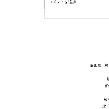
コメントを追加…
美眉スタイリング
飯田橋・神楽
船
横
​北