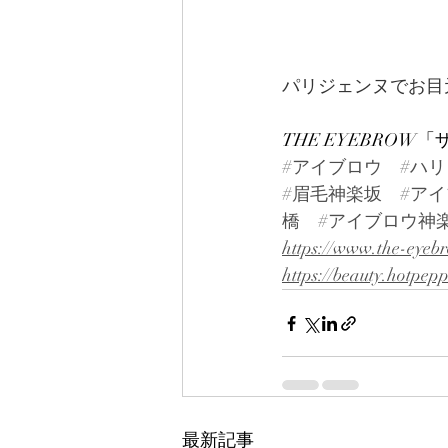
パリジェンヌでお目
THE EYEBRO
#アイブロウ
#ハ
#眉毛神楽坂
#ア
橋
#アイブロウ神
https://www.the-eyeb
https://beauty.hotpep
最新記事