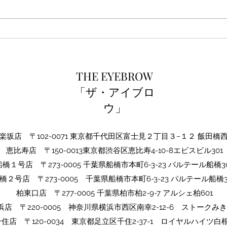
THE EYEBROW1周年☆
THE EYEBROW
「ザ・アイブロ
ウ」
坂店 〒102-0071 東京都千代田区富士見２丁目３−１２ 飯田橋
​恵比寿店 〒150-0013東京都渋谷区恵比寿4-10-8エビスビル301
船橋１号店 〒273-0005 千葉県船橋市本町6-3-23 パルテール船橋30
橋２号店 〒273-0005​ 千葉県船橋市本町6-3-23 パルテール船橋3
​柏東口店 〒277-0005 千葉県柏市柏2-9-7 アルシェ柏601
浜店 〒220-0005 神奈川県横浜市西区南幸2-12-6 ストークみき
千住店 〒120-0034 東京都足立区千住2-37-1 ロイヤルハイツ白根