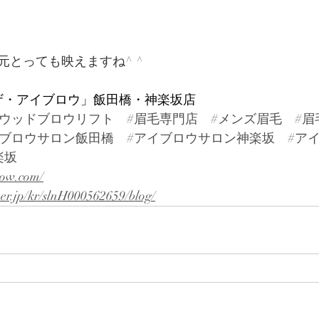
元とっても映えますね^ ^
W「ザ・アイブロウ」飯田橋・神楽坂店
リウッドブロウリフト
#眉毛専門店
#メンズ眉毛
#眉
イブロウサロン飯田橋
#アイブロウサロン神楽坂
#ア
楽坂
row.com/
per.jp/kr/slnH000562659/blog/