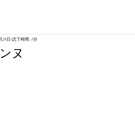
0月28日
読了時間: 1分
ンヌ