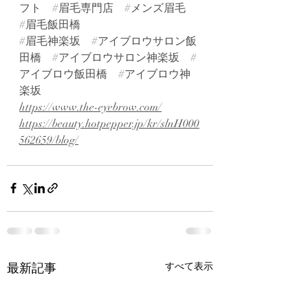
フト
#眉毛専門店
#メンズ眉毛
#眉毛飯田橋
#眉毛神楽坂
#アイブロウサロン飯
田橋
#アイブロウサロン神楽坂
#
アイブロウ飯田橋
#アイブロウ神
楽坂
https://www.the-eyebrow.com/
https://beauty.hotpepper.jp/kr/slnH000
562659/blog/
最新記事
すべて表示