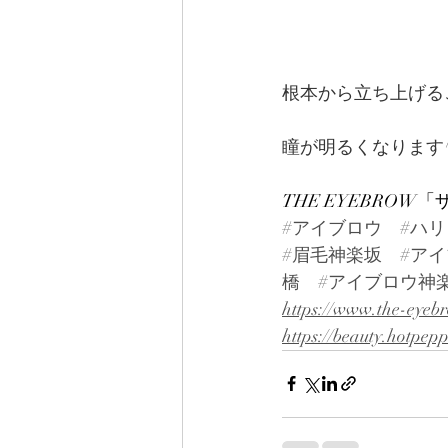
根本から立ち上げる
瞳が明るくなります^
THE EYEBRO
#アイブロウ
#ハ
#眉毛神楽坂
#ア
橋
#アイブロウ神
https://www.the-eyeb
https://beauty.hotpep