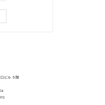
規様限定
西口ビル ５階
4​
03