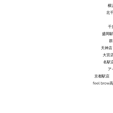
横
​北
​
​盛岡
​
天神店 
​大宮
名駅店
ア
京都駅店 
feel br