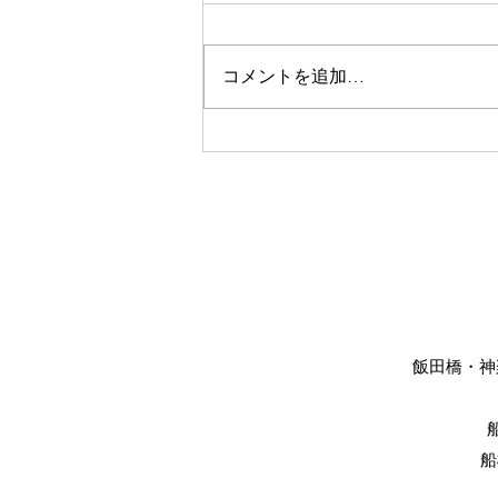
コメントを追加…
美眉スタイリング
飯田橋・神楽
船