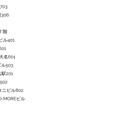
703
306
ル７階
ビル401
01
大名601
ル503
駅201
502
タニビル802
O-MOREビル