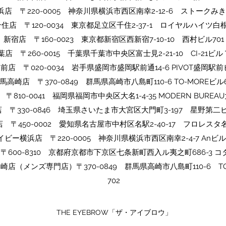
浜店 〒220-0005 神奈川県横浜市西区南幸2-12-6 ストークみき
千住店 〒120-0034 東京都足立区千住2-37-1 ロイヤルハイツ白根
​​新宿店 〒160-0023 東京都新宿区西新宿7-10-10 西村ビル701
​千葉店 〒260-0015 千葉県千葉市中央区富士見2-21-10 CI-21ビ
駅前店 〒020-0034 岩手県盛岡市盛岡駅前通14-6 PIVOT盛岡駅前
​群馬高崎店 〒370-0849 群馬県高崎市八島町110-6 TO-MOREビル6
〒810-0041 福岡県福岡市中央区大名1-4-35 MODERN BUREAU
店 〒330-0846 埼玉県さいたま市大宮区大門町3-197 星野第二ビ
 〒450-0002 愛知県名古屋市中村区名駅2-40-17 フロレスタ名
イビー横浜店 〒220-0005 神奈川県横浜市西区南幸2-4-7 Anビル
〒600-8310 京都府京都市下京区七条新町西入ル夷之町686-3 コ
ow高崎店（メンズ専門店）〒370-0849 群馬県高崎市八島町110-6 T
702
THE EYEBROW「ザ・アイブロウ」​​