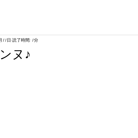
0月11日
読了時間: 1分
ンヌ♪