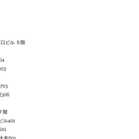
西口ビル ５階
4​
03
703
306
ル７階
ビル401
01
大名601