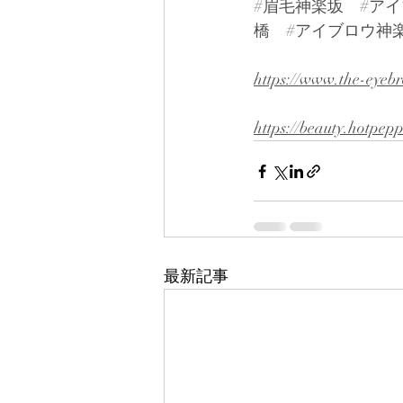
#眉毛神楽坂
#ア
橋
#アイブロウ神
https://www.the-eyeb
https://beauty.hotpep
最新記事