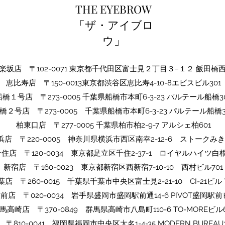
THE EYEBROW
「ザ・アイブロ
ウ」
坂店 〒102-0071 東京都千代田区富士見２丁目３−１２ 飯田橋
​恵比寿店 〒150-0013東京都渋谷区恵比寿4-10-8エビスビル301
船橋１号店 〒273-0005 千葉県船橋市本町6-3-23 パルテール船橋30
橋２号店 〒273-0005​ 千葉県船橋市本町6-3-23 パルテール船橋3
​柏東口店 〒277-0005 千葉県柏市柏2-9-7 アルシェ柏601
浜店 〒220-0005 神奈川県横浜市西区南幸2-12-6 ストークみき
千住店 〒120-0034 東京都足立区千住2-37-1 ロイヤルハイツ白根
​​新宿店 〒160-0023 東京都新宿区西新宿7-10-10 西村ビル701
​千葉店 〒260-0015 千葉県千葉市中央区富士見2-21-10 CI-21ビ
駅前店 〒020-0034 岩手県盛岡市盛岡駅前通14-6 PIVOT盛岡駅前
​群馬高崎店 〒370-0849 群馬県高崎市八島町110-6 TO-MOREビル6
〒810-0041 福岡県福岡市中央区大名1-4-35 MODERN BUREAU