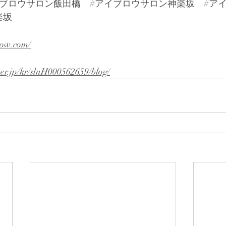
イブロウサロン飯田橋
#アイブロウサロン神楽坂
#ア
楽坂
row.com/
per.jp/kr/slnH000562659/blog/