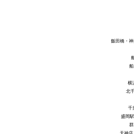
飯田橋・神楽
船
横
​北
​
​盛岡
​
天神店 