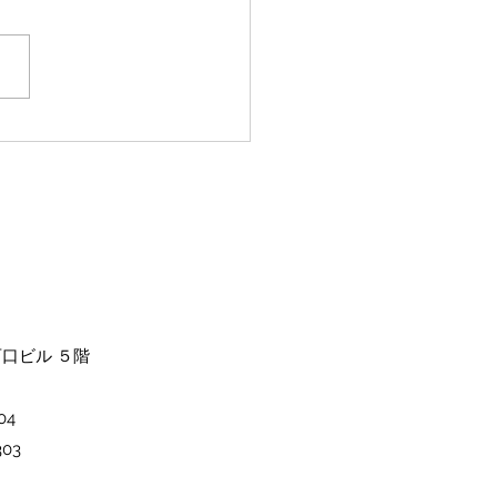
規様限定
西口ビル ５階
4​
03