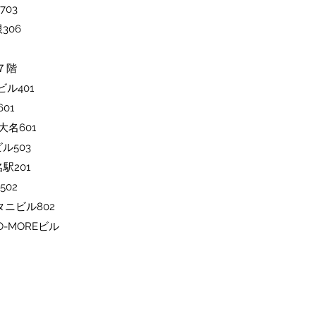
703
306
ル７階
ビル401
01
大名601
ル503
駅201
502
タニビル802
O-MOREビル