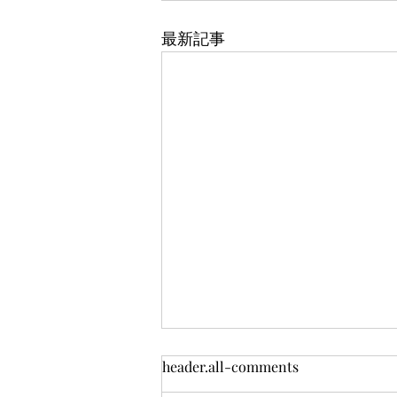
最新記事
header.all-comments