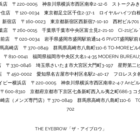
浜店 〒220-0005 神奈川県横浜市西区南幸2-12-6 ストークみき
千住店 〒120-0034 東京都足立区千住2-37-1 ロイヤルハイツ白根
​​新宿店 〒160-0023 東京都新宿区西新宿7-10-10 西村ビル701
​千葉店 〒260-0015 千葉県千葉市中央区富士見2-21-10 CI-21ビ
駅前店 〒020-0034 岩手県盛岡市盛岡駅前通14-6 PIVOT盛岡駅前
​群馬高崎店 〒370-0849 群馬県高崎市八島町110-6 TO-MOREビル6
〒810-0041 福岡県福岡市中央区大名1-4-35 MODERN BUREAU
店 〒330-0846 埼玉県さいたま市大宮区大門町3-197 星野第二ビ
 〒450-0002 愛知県名古屋市中村区名駅2-40-17 フロレスタ名
イビー横浜店 〒220-0005 神奈川県横浜市西区南幸2-4-7 Anビル
〒600-8310 京都府京都市下京区七条新町西入ル夷之町686-3 コ
ow高崎店（メンズ専門店）〒370-0849 群馬県高崎市八島町110-6 T
702
THE EYEBROW「ザ・アイブロウ」​​