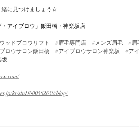
一緒に見つけましょう☆
W「ザ・アイブロウ」飯田橋・神楽坂店
リウッドブロウリフト
#眉毛専門店
#メンズ眉毛
#眉
イブロウサロン飯田橋
#アイブロウサロン神楽坂
#ア
楽坂
row.com/
per.jp/kr/slnH000562659/blog/