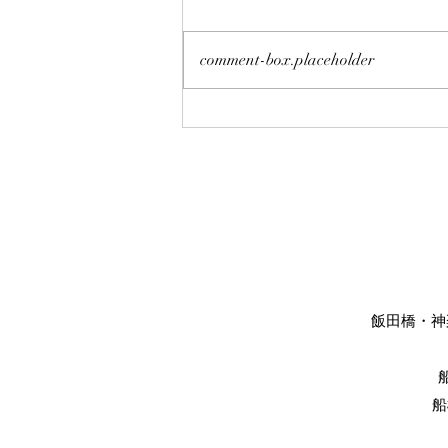
comment-box.placeholder
美眉スタイリング
飯田橋・神楽
船