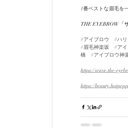
1番ベストな眉毛を
THE EYEBRO
#アイブロウ
#ハ
#眉毛神楽坂
#ア
橋
#アイブロウ神
https://www.the-eyeb
https://beauty.hotpep