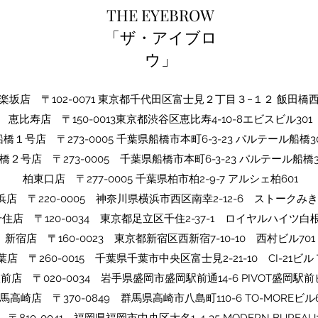
THE EYEBROW
「ザ・アイブロ
ウ」
坂店 〒102-0071 東京都千代田区富士見２丁目３−１２ 飯田橋
​恵比寿店 〒150-0013東京都渋谷区恵比寿4-10-8エビスビル301
船橋１号店 〒273-0005 千葉県船橋市本町6-3-23 パルテール船橋30
橋２号店 〒273-0005​ 千葉県船橋市本町6-3-23 パルテール船橋3
​柏東口店 〒277-0005 千葉県柏市柏2-9-7 アルシェ柏601
浜店 〒220-0005 神奈川県横浜市西区南幸2-12-6 ストークみき
千住店 〒120-0034 東京都足立区千住2-37-1 ロイヤルハイツ白根
​​新宿店 〒160-0023 東京都新宿区西新宿7-10-10 西村ビル701
​千葉店 〒260-0015 千葉県千葉市中央区富士見2-21-10 CI-21ビ
駅前店 〒020-0034 岩手県盛岡市盛岡駅前通14-6 PIVOT盛岡駅前
​群馬高崎店 〒370-0849 群馬県高崎市八島町110-6 TO-MOREビル6
〒810-0041 福岡県福岡市中央区大名1-4-35 MODERN BUREAU