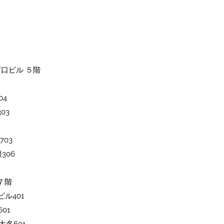
西口ビル ５階
4​
03
703
306
ル７階
ビル401
01
大名601