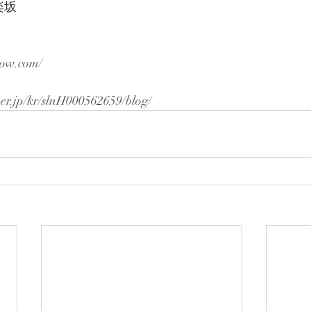
楽坂
row.com/
per.jp/kr/slnH000562659/blog/