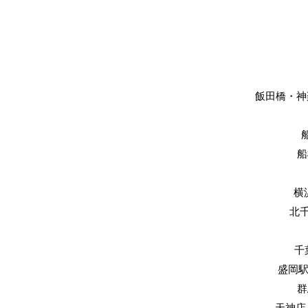
飯田橋・神楽
船
横
​北
​
​盛岡
​
天神店 