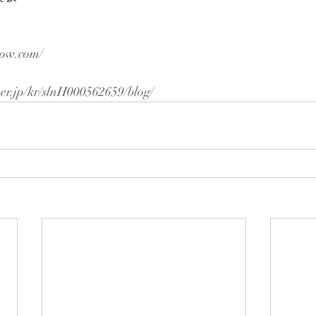
row.com/
per.jp/kr/slnH000562659/blog/