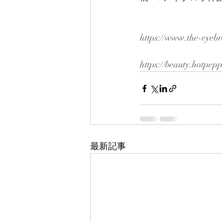
https://www.the-eyeb
https://beauty.hotpep
最新記事