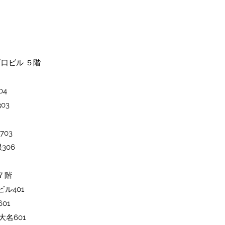
西口ビル ５階
4​
03
703
306
ル７階
ビル401
01
大名601