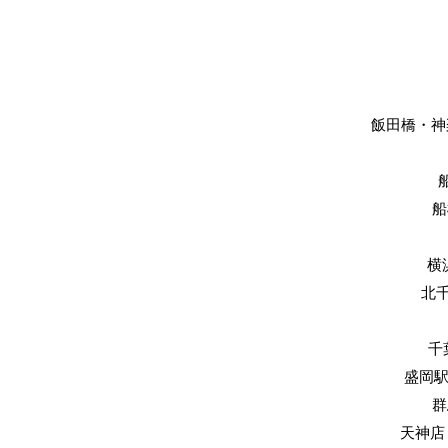
飯田橋・神楽
船
横
​北
​
​盛岡
​
天神店 