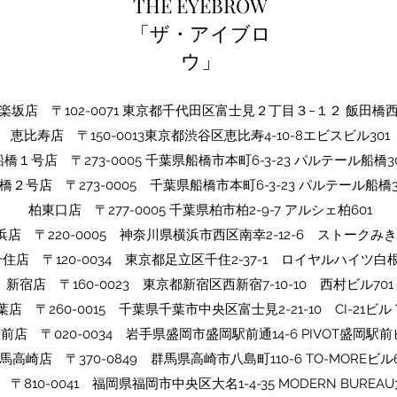
THE EYEBROW
「ザ・アイブロ
ウ」
坂店 〒102-0071 東京都千代田区富士見２丁目３−１２ 飯田橋
​恵比寿店 〒150-0013東京都渋谷区恵比寿4-10-8エビスビル301
船橋１号店 〒273-0005 千葉県船橋市本町6-3-23 パルテール船橋30
橋２号店 〒273-0005​ 千葉県船橋市本町6-3-23 パルテール船橋3
​柏東口店 〒277-0005 千葉県柏市柏2-9-7 アルシェ柏601
浜店 〒220-0005 神奈川県横浜市西区南幸2-12-6 ストークみき
千住店 〒120-0034 東京都足立区千住2-37-1 ロイヤルハイツ白根
​​新宿店 〒160-0023 東京都新宿区西新宿7-10-10 西村ビル701
​千葉店 〒260-0015 千葉県千葉市中央区富士見2-21-10 CI-21ビ
駅前店 〒020-0034 岩手県盛岡市盛岡駅前通14-6 PIVOT盛岡駅前
​群馬高崎店 〒370-0849 群馬県高崎市八島町110-6 TO-MOREビル6
〒810-0041 福岡県福岡市中央区大名1-4-35 MODERN BUREAU