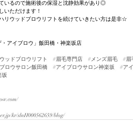
ているので施術後の保湿と沈静効果があり◎
しいただけます！
ハリウッドブロウリフトを続けていきたい方は是非☆
W「ザ・アイブロウ」飯田橋・神楽坂店
リウッドブロウリフト
#眉毛専門店
#メンズ眉毛
#眉
イブロウサロン飯田橋
#アイブロウサロン神楽坂
#ア
楽坂
row.com/
per.jp/kr/slnH000562659/blog/