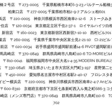
橋２号店 〒273-0005​ 千葉県船橋市本町6-3-23 パルテール船橋3
​柏東口店 〒277-0005 千葉県柏市柏2-9-7 アルシェ柏601
浜店 〒220-0005 神奈川県横浜市西区南幸2-12-6 ストークみき
千住店 〒120-0034 東京都足立区千住2-37-1 ロイヤルハイツ白根
​​新宿店 〒160-0023 東京都新宿区西新宿7-10-10 西村ビル701
​千葉店 〒260-0015 千葉県千葉市中央区富士見2-21-10 CI-21ビ
駅前店 〒020-0034 岩手県盛岡市盛岡駅前通14-6 PIVOT盛岡駅前
​群馬高崎店 〒370-0849 群馬県高崎市八島町110-6 TO-MOREビル6
〒810-0041 福岡県福岡市中央区大名1-4-35 MODERN BUREAU
店 〒330-0846 埼玉県さいたま市大宮区大門町3-197 星野第二ビ
 〒450-0002 愛知県名古屋市中村区名駅2-40-17 フロレスタ名
イビー横浜店 〒220-0005 神奈川県横浜市西区南幸2-4-7 Anビル
〒600-8310 京都府京都市下京区七条新町西入ル夷之町686-3 コ
ow高崎店（メンズ専門店）〒370-0849 群馬県高崎市八島町110-6 T
702