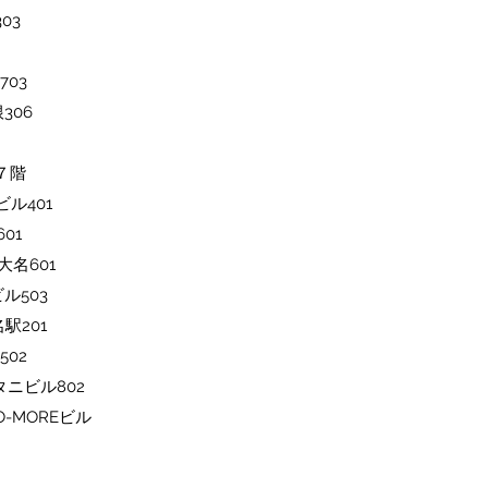
03
703
306
ル７階
ビル401
01
大名601
ル503
駅201
502
タニビル802
O-MOREビル