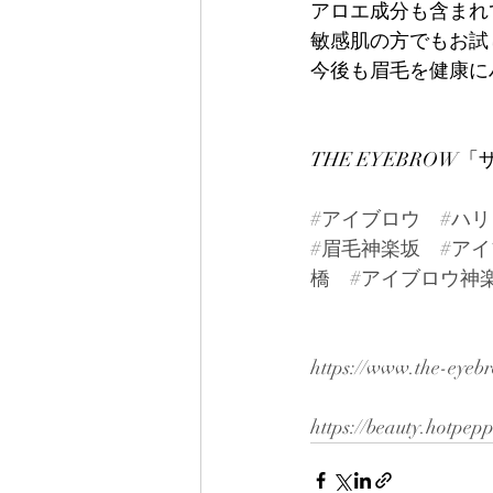
アロエ成分も含まれ
敏感肌の方でもお試
今後も眉毛を健康に
THE EYEBRO
#アイブロウ
#ハ
#眉毛神楽坂
#ア
橋
#アイブロウ神
https://www.the-eyeb
https://beauty.hotpep