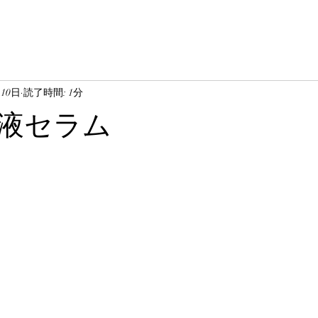
月10日
読了時間: 1分
液セラム