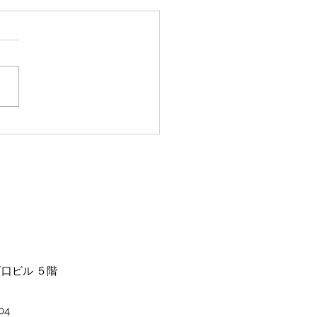
規様限定
西口ビル ５階
4​