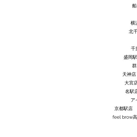
船
横
​北
​
​盛岡
​
天神店 
​大宮
名駅店
ア
京都駅店 
feel br