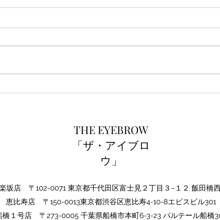
ご新
THE EYEBROW1周年☆
THE EYEBROW
「ザ・アイブロ
ウ」
坂店 〒102-0071 東京都千代田区富士見２丁目３−１２ 飯田橋
​恵比寿店 〒150-0013東京都渋谷区恵比寿4-10-8エビスビル301
船橋１号店 〒273-0005 千葉県船橋市本町6-3-23 パルテール船橋30