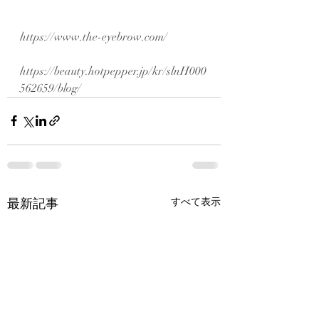
https://www.the-eyebrow.com/
https://beauty.hotpepper.jp/kr/slnH000
562659/blog/
最新記事
すべて表示