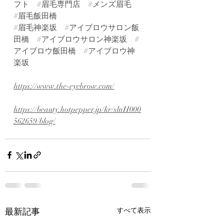
フト
#眉毛専門店
#メンズ眉毛
#眉毛飯田橋
#眉毛神楽坂
#アイブロウサロン飯
田橋
#アイブロウサロン神楽坂
#
アイブロウ飯田橋
#アイブロウ神
楽坂
https://www.the-eyebrow.com/
https://beauty.hotpepper.jp/kr/slnH000
562659/blog/
最新記事
すべて表示