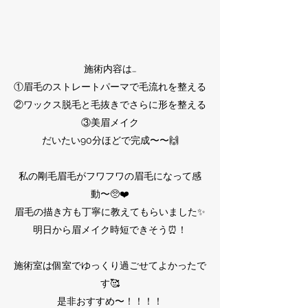
施術内容は…
①眉毛のストレートパーマで毛流れを整える
②ワックス脱毛と毛抜きでさらに形を整える
③美眉メイク
だいたい90分ほどで完成〜〜🙌
私の剛毛眉毛がフワフワの眉毛になって感
動〜🥺❤️
眉毛の描き方も丁寧に教えてもらいました✨
明日から眉メイク時短できそう⏰！
施術室は個室でゆっくり過ごせてよかったで
す🥰
是非おすすめ〜！！！！